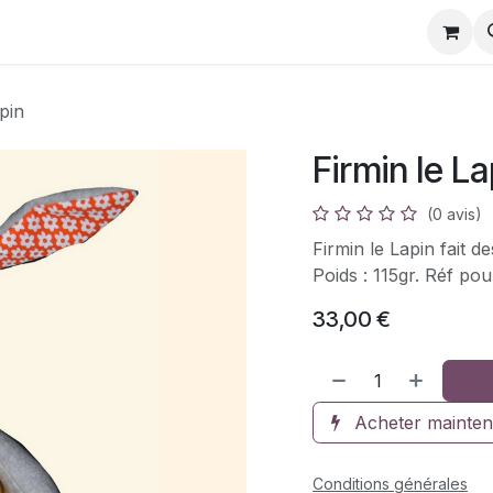
s
Galerie photos
Réparation de doudous
Fichi
pin
Firmin le La
(0 avis)
Firmin le Lapin fait d
Poids : 115gr. Réf p
33,00
€
Acheter mainten
Conditions générales