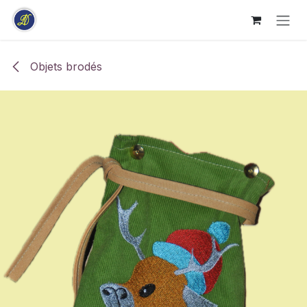
Se rendre au contenu
Objets brodés