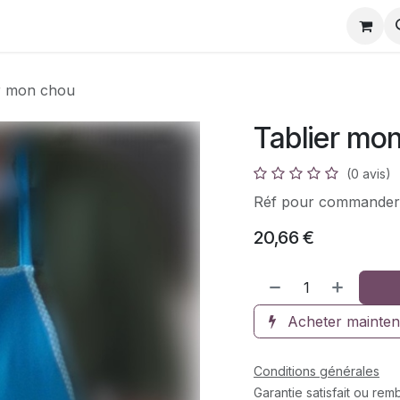
s
Galerie photos
Réparation de doudous
Fichi
r mon chou
Tablier mo
(0 avis)
Réf pour commander
20,66
€
Acheter mainten
Conditions générales
Garantie satisfait ou re