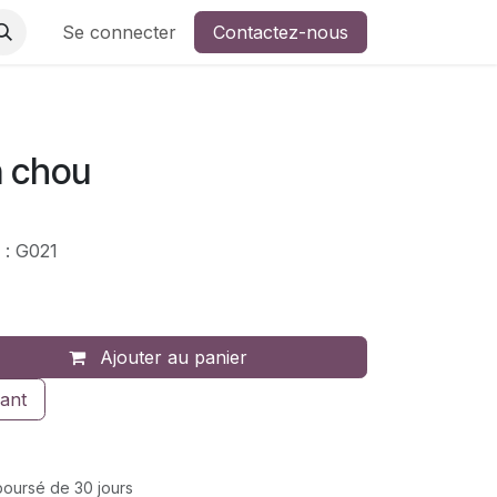
ers de broderie
Se connecter
Contactez-nous
n chou
 : G021
Ajouter au panier
ant
mboursé de 30 jours