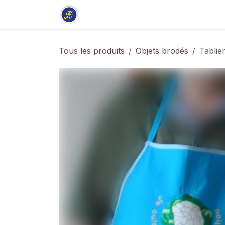
Se rendre au contenu
Accueil
Boutique
Stage
Tous les produits
Objets brodés
Tablie