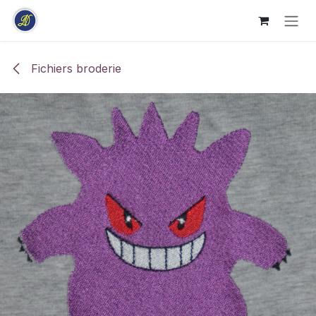
Se rendre au contenu
Fichiers broderie