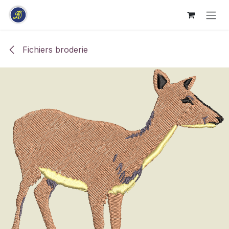
Se rendre au contenu
Fichiers broderie