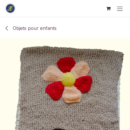
Se rendre au contenu
Objets pour enfants