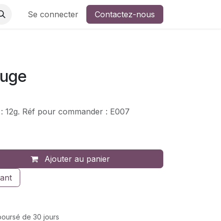
ers de broderie
Se connecter
Contactez-nous
ouge
 : 12g. Réf pour commander : E007
Ajouter au panier
ant
mboursé de 30 jours