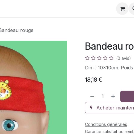
s
Galerie photos
Réparation de doudous
Fichi
Bandeau rouge
Bandeau r
(0 avis)
Dim : 10x10cm. Poids
18,18
€
Acheter mainten
Conditions générales
Garantie satisfait ou re