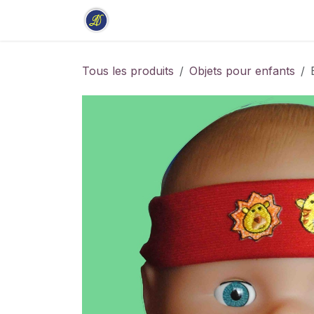
Se rendre au contenu
Accueil
Boutique
Stage
Tous les produits
Objets pour enfants