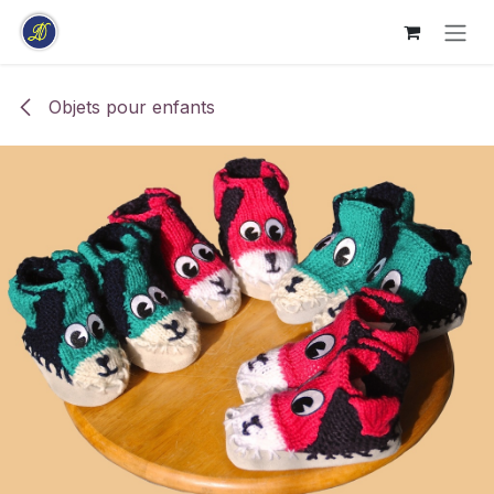
Se rendre au contenu
Objets pour enfants