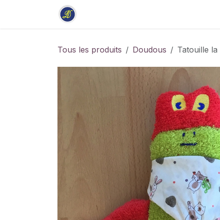
Se rendre au contenu
Accueil
Boutique
Stage
Tous les produits
Doudous
Tatouille la