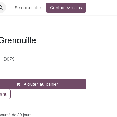
ers de broderie
Se connecter
Contactez-nous
 Grenouille
 : D079
Ajouter au panier
ant
mboursé de 30 jours