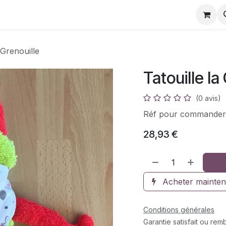
s
Galerie photos
Réparation de doudous
Fichi
 Grenouille
Tatouille la
(0 avis)
Réf pour commander
28,93
€
Acheter mainten
Conditions générales
Garantie satisfait ou re